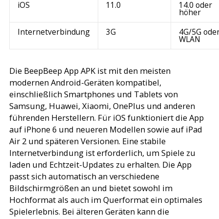
iOS
11.0
14.0 oder
höher
Internetverbindung
3G
4G/5G ode
WLAN
Die BeepBeep App APK ist mit den meisten
modernen Android-Geräten kompatibel,
einschließlich Smartphones und Tablets von
Samsung, Huawei, Xiaomi, OnePlus und anderen
führenden Herstellern. Für iOS funktioniert die App
auf iPhone 6 und neueren Modellen sowie auf iPad
Air 2 und späteren Versionen. Eine stabile
Internetverbindung ist erforderlich, um Spiele zu
laden und Echtzeit-Updates zu erhalten. Die App
passt sich automatisch an verschiedene
Bildschirmgrößen an und bietet sowohl im
Hochformat als auch im Querformat ein optimales
Spielerlebnis. Bei älteren Geräten kann die