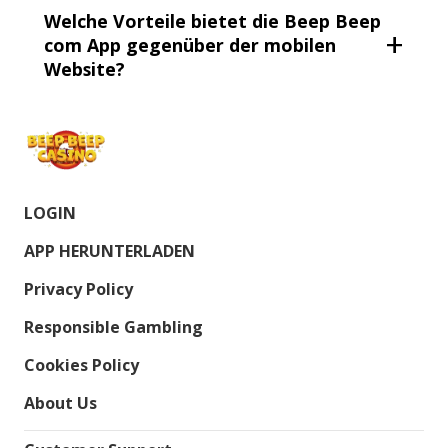
Welche Vorteile bietet die Beep Beep
com App gegenüber der mobilen
Website?
LOGIN
APP HERUNTERLADEN
Privacy Policy
Responsible Gambling
Cookies Policy
About Us