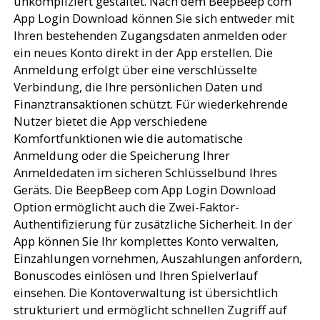
unkompliziert gestaltet. Nach dem BeepBeep com
App Login Download können Sie sich entweder mit
Ihren bestehenden Zugangsdaten anmelden oder
ein neues Konto direkt in der App erstellen. Die
Anmeldung erfolgt über eine verschlüsselte
Verbindung, die Ihre persönlichen Daten und
Finanztransaktionen schützt. Für wiederkehrende
Nutzer bietet die App verschiedene
Komfortfunktionen wie die automatische
Anmeldung oder die Speicherung Ihrer
Anmeldedaten im sicheren Schlüsselbund Ihres
Geräts. Die BeepBeep com App Login Download
Option ermöglicht auch die Zwei-Faktor-
Authentifizierung für zusätzliche Sicherheit. In der
App können Sie Ihr komplettes Konto verwalten,
Einzahlungen vornehmen, Auszahlungen anfordern,
Bonuscodes einlösen und Ihren Spielverlauf
einsehen. Die Kontoverwaltung ist übersichtlich
strukturiert und ermöglicht schnellen Zugriff auf