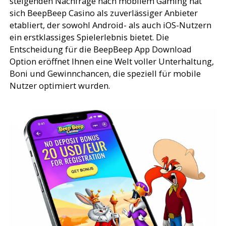
steigenden Nachfrage nach mobilem Gaming hat
sich BeepBeep Casino als zuverlässiger Anbieter
etabliert, der sowohl Android- als auch iOS-Nutzern
ein erstklassiges Spielerlebnis bietet. Die
Entscheidung für die BeepBeep App Download
Option eröffnet Ihnen eine Welt voller Unterhaltung,
Boni und Gewinnchancen, die speziell für mobile
Nutzer optimiert wurden.