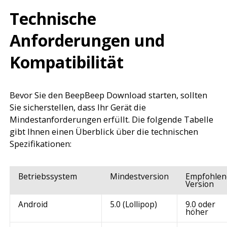
Technische
Anforderungen und
Kompatibilität
Bevor Sie den BeepBeep Download starten, sollten
Sie sicherstellen, dass Ihr Gerät die
Mindestanforderungen erfüllt. Die folgende Tabelle
gibt Ihnen einen Überblick über die technischen
Spezifikationen:
Betriebssystem
Mindestversion
Empfohlen
Version
Android
5.0 (Lollipop)
9.0 oder
höher