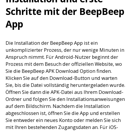
Schritte mit der BeepBeep
App
Die Installation der BeepBeep App ist ein
unkomplizierter Prozess, der nur wenige Minuten in
Anspruch nimmt. Für Android-Nutzer beginnt der
Prozess mit dem Besuch der offiziellen Website, wo
Sie die BeepBeep APK Download Option finden.
Klicken Sie auf den Download-Button und warten
Sie, bis die Datei vollständig heruntergeladen wurde.
Öffnen Sie dann die APK-Datei aus Ihrem Download-
Ordner und folgen Sie den Installationsanweisungen
auf dem Bildschirm. Nachdem die Installation
abgeschlossen ist, öffnen Sie die App und erstellen
Sie entweder ein neues Konto oder melden Sie sich
mit Ihren bestehenden Zugangsdaten an. Für iOS-