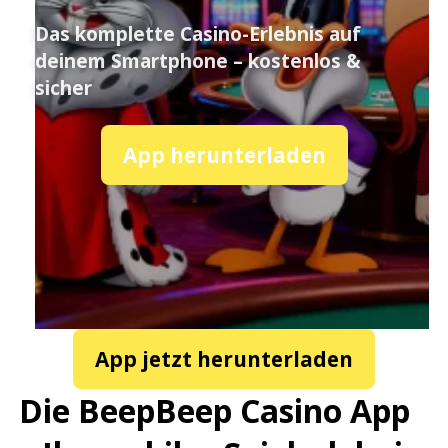
Das komplette Casino-Erlebnis auf
deinem Smartphone – kostenlos &
sicher
App herunterladen
App jetzt herunterladen
Die BeepBeep Casino App