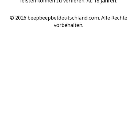
leisten können zu verlieren. Ab 18 Jahren.
© 2026 beepbeepbetdeutschland.com. Alle Rechte
vorbehalten.