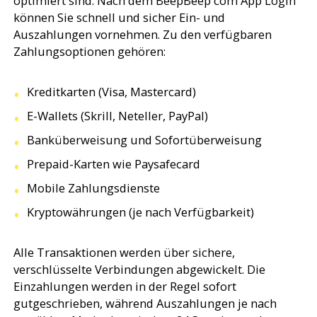
optimiert sind. Nach dem BeepBeep com App Login
können Sie schnell und sicher Ein- und
Auszahlungen vornehmen. Zu den verfügbaren
Zahlungsoptionen gehören:
Kreditkarten (Visa, Mastercard)
E-Wallets (Skrill, Neteller, PayPal)
Banküberweisung und Sofortüberweisung
Prepaid-Karten wie Paysafecard
Mobile Zahlungsdienste
Kryptowährungen (je nach Verfügbarkeit)
Alle Transaktionen werden über sichere,
verschlüsselte Verbindungen abgewickelt. Die
Einzahlungen werden in der Regel sofort
gutgeschrieben, während Auszahlungen je nach